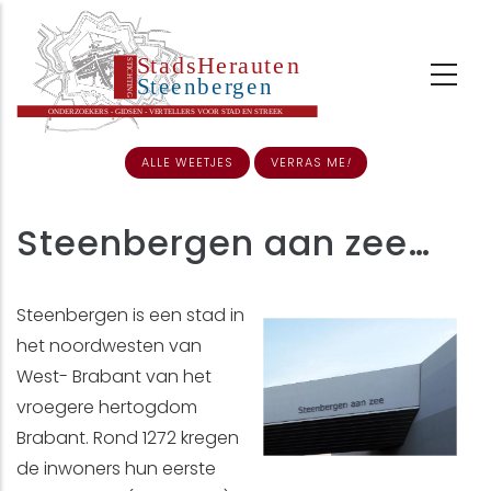
Overslaan
en
naar
de
inhoud
ALLE WEETJES
VERRAS ME
!
gaan
Steenbergen aan zee…
Steenbergen is een stad in
het noordwesten van
West- Brabant van het
vroegere hertogdom
Brabant. Rond 1272 kregen
de inwoners hun eerste