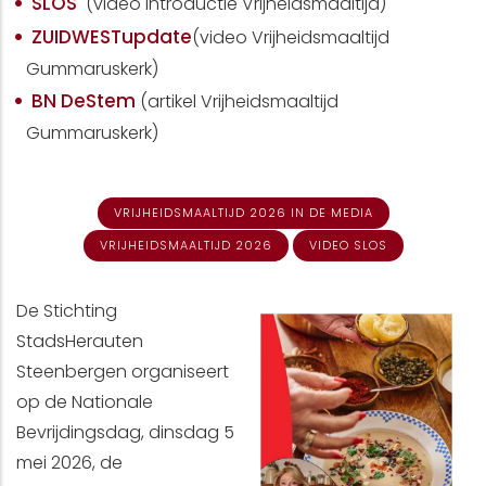
SLOS
(video introductie Vrijheidsmaaltijd)
ZUIDWESTupdate
(video Vrijheidsmaaltijd
Gummaruskerk)
BN DeStem
(artikel Vrijheidsmaaltijd
Gummaruskerk)
VRIJHEIDSMAALTIJD 2026 IN DE MEDIA
VRIJHEIDSMAALTIJD 2026
VIDEO SLOS
De Stichting
StadsHerauten
Steenbergen organiseert
op de Nationale
Bevrijdingsdag, dinsdag 5
mei 2026, de